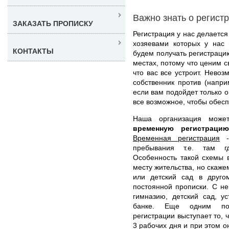
Важно знать о регист
ЗАКАЗАТЬ ПРОПИСКУ
Регистрация у нас делается
хозяевами которых у нас 
КОНТАКТЫ
будем получать регистраци
местах, потому что ценим с
что вас все устроит. Невоз
собственник против (напри
если вам подойдет только 
все возможное, чтобы обесп
Наша организация мож
временную регистрац
Временная регистрация
- 
пребывания т.е. там г
Особенность такой схемы в
месту жительства, но скаже
или детский сад в друго
постоянной прописки. С не
гимназию, детский сад, у
банке. Еще одним пол
регистрации выступает то, 
3 рабочих дня и при этом о