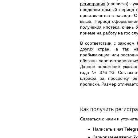
регистрация
(прописка) - у
продолжительный период в
проставляется в паспорт. 
выше. Период оформления 
получения ипотеки, очень б
приеме на работу на гос сл
В соответствии с законом
других стран, а так ж
пребывающие или постоянн
обязаны зарегистрироватьс
Данное положение указано
года № 376-ФЗ. Согласно 
штрафа за просрочку ре
прописки. Размер отличаетс
Как получить регистр
Связаться с нами и уточнить
Написать в чат Teleg
Звонок менеджеру:
7-